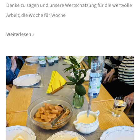
Danke zu sagen und unsere Wertschätzung für die wertvolle
Arbeit, die Woche für Woche
Weiterlesen »
Puffert
essen
–
wie
zu
Großmutters
Zeiten