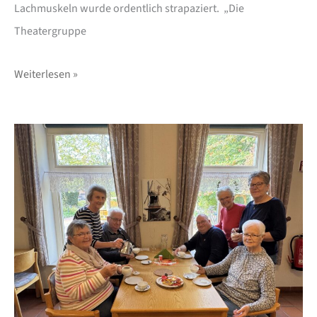
Lachmuskeln wurde ordentlich strapaziert. „Die
Theatergruppe
Weiterlesen »
Deutsche
Stiftung
für
Engagment
und
Ehrenamt
sorgt
für
neues