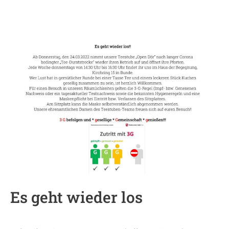
Es
geht
wieder
los
Es geht wieder los