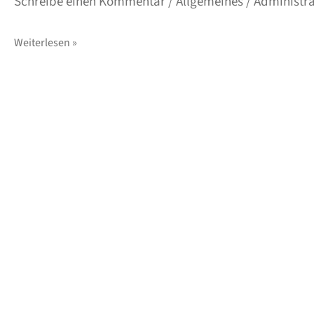
Schreibe einen Kommentar
/
Allgemeines
/
Administra
Weiterlesen »