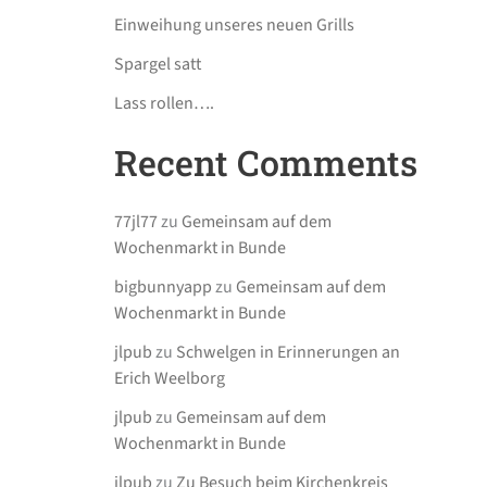
Einweihung unseres neuen Grills
Spargel satt
Lass rollen….
Recent Comments
77jl77
zu
Gemeinsam auf dem
Wochenmarkt in Bunde
bigbunnyapp
zu
Gemeinsam auf dem
Wochenmarkt in Bunde
jlpub
zu
Schwelgen in Erinnerungen an
Erich Weelborg
jlpub
zu
Gemeinsam auf dem
Wochenmarkt in Bunde
jlpub
zu
Zu Besuch beim Kirchenkreis