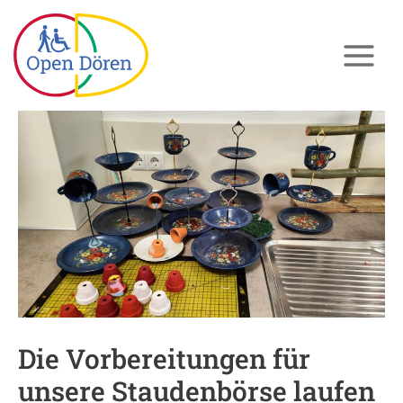
Zum
Inhalt
springen
Die
Vorbereitungen
für
unsere
Staudenbörse
laufen
auf
Hochtouren…..
Die Vorbereitungen für
unsere Staudenbörse laufen